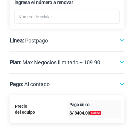
Ingresa el número a renovar
Línea:
Postpago
Postpago
Plan:
Max Negocios Ilimitado + 109.90
Max
Max Ilimitado
Pago:
Al contado
Paga en
125GB
en alta velocidad
Pago único
Precio
Al contado
Cuotas Claro
cuotas sin
S/
79.90
del equipo
Paga solo
S/
3404.00
intereses
135GB
en alta velocidad