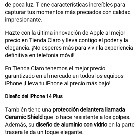
WiFI
Si
de poca luz. Tiene características increíbles para
capturar tus momentos más preciados con calidad
impresionante.
Peso
203 g
Hazte con la última innovación de Apple al mejor
precio en Tienda Claro y lleva contigo el poder y la
elegancia. ¡No esperes más para vivir la experiencia
Bluetooth
Si
definitiva en telefonía móvil!
En Tienda Claro tenemos el mejor precio
Cámara de fotos Frontal
12MP
garantizado en el mercado en todos los equipos
iPhone ¡Lleva tu iPhone al precio más bajo!
Diseño del iPhone 14 Plus
Capacidad Memoria Interna
128 GB / 256 GB / 512 GB
También tiene una
protección delantera llamada
Ceramic Shield
que lo hace resistente a los golpes.
GPS
Si
Además, su
diseño de aluminio con vidrio
en la parte
trasera le da un toque elegante.