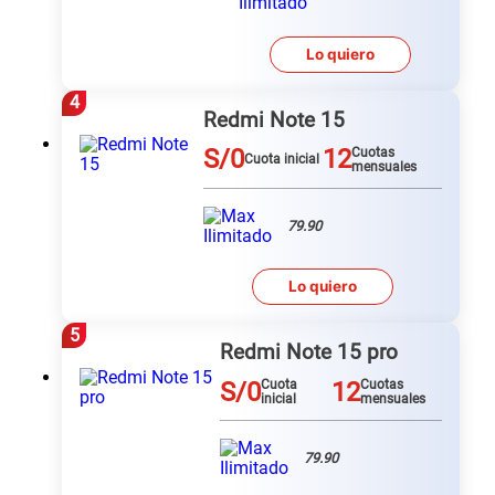
Lo quiero
4
Redmi Note 15
S/0
12
Cuotas
Cuota inicial
mensuales
79.90
Lo quiero
5
Redmi Note 15 pro
S/0
12
Cuota
Cuotas
inicial
mensuales
79.90