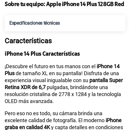
S/
95.90
Paga solo
Sobre tu equipo:
Apple
iPhone 14 Plus 128GB Red
Ver más planes
Especificaciones técnicas
Características
Tecnología de Pantalla
OLED
iPhone 14 Plus Características
Sistema operativo
iOS 17
¡Descubre el futuro en tus manos con el
iPhone 14
Plus
de tamaño XL en su pantalla! Disfruta de una
experiencia visual inigualable con su
pantalla Super
Retina XDR de 6,7
pulgadas, brindándote una
Procesador
chip A15 Bionic
resolución cristalina de 2778 x 1284 y la tecnología
OLED más avanzada.
Tamaño de Pantalla
6.7"
Pero eso no es todo, su cámara brinda una
excelente calidad de fotografía. El moderno
iPhone
graba en calidad 4K
y capta detalles en condiciones