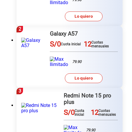
Lo quiero
2
Galaxy A57
S/0
12
Cuotas
Cuota inicial
mensuales
79.90
Lo quiero
3
Redmi Note 15 pro
plus
S/0
12
Cuota
Cuotas
inicial
mensuales
79.90