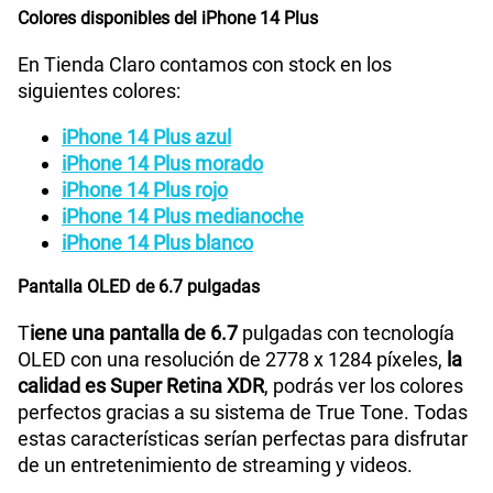
Colores disponibles del iPhone 14 Plus
Reconocimiento Facial
Si
En Tienda Claro contamos con stock en los
siguientes colores:
iPhone con iOS 17 - Cable de USB-C a
Que viene en
la caja
Lightning - Documentación
iPhone 14 Plus azul
iPhone 14 Plus morado
iPhone 14 Plus rojo
Alto: 160.8 mm - Ancho: 78.1 mm - Grosor: 7.80
Dimensión
iPhone 14 Plus medianoche
mm
iPhone 14 Plus blanco
Hasta un 50% de carga en aproximadamente 30
Pantalla OLED de 6.7 pulgadas
Carga
minutos12 con un adaptador de 20 W o superior
rápida
(disponible por separado)
T
iene una pantalla de 6.7
pulgadas con tecnología
OLED con una resolución de 2778 x 1284 píxeles,
la
calidad es Super Retina XDR
, podrás ver los colores
Potencia en Watts
15 W
perfectos gracias a su sistema de True Tone. Todas
estas características serían perfectas para disfrutar
de un entretenimiento de streaming y videos.