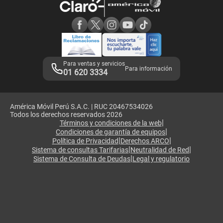
Consulta de reclamos
Consulta de IMEI
Adquirientes iPhone 6, 6S y SE
Hablando Claro
Mensaje de Seguridad
Samsung S25 Ultra
Consideraciones
Términos y Condiciones de Tienda Claro
Libro de Reclamaciones
Legales de marketplace
Para ventas y servicios
Para información
01 620 3334
América Móvil Perú S.A.C. | RUC 20467534026
Todos los derechos reservados 2026
|
Términos y condiciones de la web
|
Condiciones de garantía de equipos
|
|
Política de Privacidad
Derechos ARCO
|
|
Sistema de consultas Tarifarias
Neutralidad de Red
|
Sistema de Consulta de Deudas
Legal y regulatorio