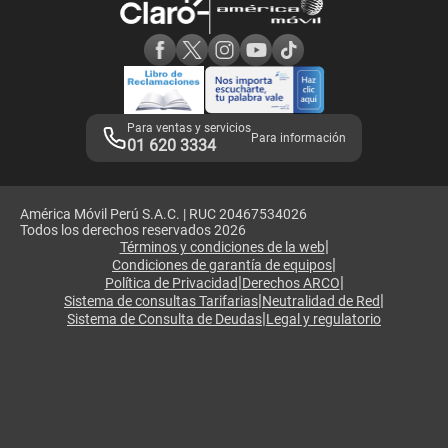
Consulta de reclamos
Consulta de IMEI
Adquirientes iPhone 6, 6S y SE
Hablando Claro
Mensaje de Seguridad
Samsung S25 Ultra
Consideraciones
Términos y Condiciones de Tienda Claro
Libro de Reclamaciones
Legales de marketplace
Para ventas y servicios
Para información
01 620 3334
América Móvil Perú S.A.C. | RUC 20467534026
Todos los derechos reservados 2026
|
Términos y condiciones de la web
|
Condiciones de garantía de equipos
|
|
Política de Privacidad
Derechos ARCO
|
|
Sistema de consultas Tarifarias
Neutralidad de Red
|
Sistema de Consulta de Deudas
Legal y regulatorio