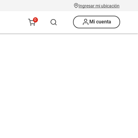
Ingresar mi ubicación
0
Mi cuenta