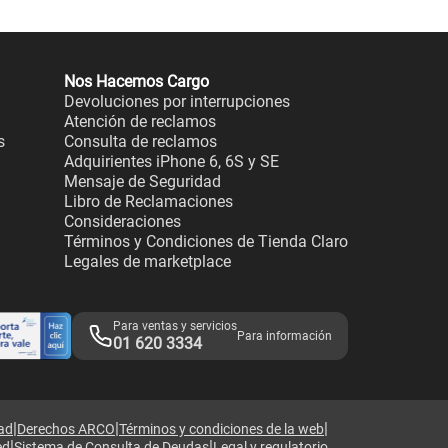
Nos Hacemos Cargo
Devoluciones por interrupciones
Atención de reclamos
s
Consulta de reclamos
Adquirientes iPhone 6, 6S y SE
Mensaje de Seguridad
Libro de Reclamaciones
Consideraciones
Términos y Condiciones de Tienda Claro
Legales de marketplace
Para ventas y servicios
Para información
01 620 3334
|
|
|
dad
Derechos ARCO
Términos y condiciones de la web
|
|
ed
Sistema de Consulta de Deudas
Legal y regulatorio