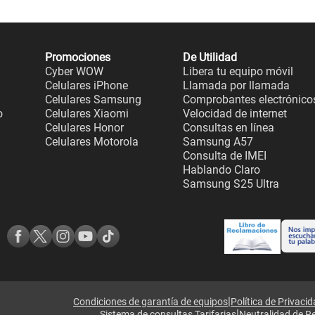
Promociones
De Utilidad
Cyber WOW
Libera tu equipo móvil
Celulares iPhone
Llamada por llamada
Celulares Samsung
Comprobantes electrónico
o
Celulares Xiaomi
Velocidad de internet
Celulares Honor
Consultas en línea
Celulares Motorola
Samsung A57
Consulta de IMEI
Hablando Claro
Samsung S25 Ultra
|
Condiciones de garantía de equipos
Política de Privaci
|
Sistema de consultas Tarifarias
Neutralidad de R