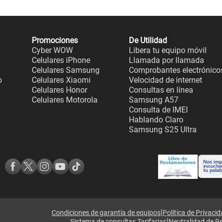
Promociones
De Utilidad
Cyber WOW
Libera tu equipo móvil
Celulares iPhone
Llamada por llamada
Celulares Samsung
Comprobantes electrónico
o
Celulares Xiaomi
Velocidad de internet
Celulares Honor
Consultas en línea
Celulares Motorola
Samsung A57
Consulta de IMEI
Hablando Claro
Samsung S25 Ultra
|
Condiciones de garantía de equipos
Política de Privaci
|
Sistema de consultas Tarifarias
Neutralidad de R