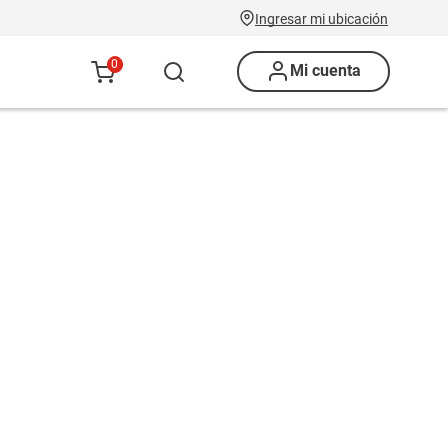
Ingresar mi ubicación
0
Mi cuenta