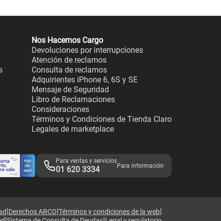
Nos Hacemos Cargo
Devoluciones por interrupciones
Atención de reclamos
s
Consulta de reclamos
Adquirientes iPhone 6, 6S y SE
Mensaje de Seguridad
Libro de Reclamaciones
Consideraciones
Términos y Condiciones de Tienda Claro
Legales de marketplace
Para ventas y servicios
Para información
01 620 3334
|
|
|
dad
Derechos ARCO
Términos y condiciones de la web
|
|
ed
Sistema de Consulta de Deudas
Legal y regulatorio