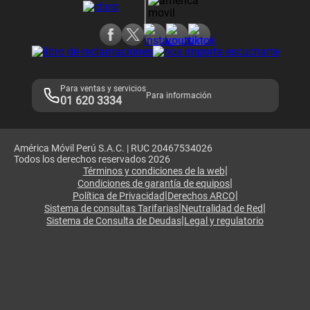
Consulta de reclamos
Consulta de IMEI
Adquirientes iPhone 6, 6S y SE
Hablando Claro
Mensaje de Seguridad
Samsung S25 Ultra
Consideraciones
Términos y Condiciones de Tienda Claro
Libro de Reclamaciones
Legales de marketplace
Para ventas y servicios
Para información
01 620 3334
América Móvil Perú S.A.C. | RUC 20467534026
Todos los derechos reservados 2026
|
Términos y condiciones de la web
|
Condiciones de garantía de equipos
|
|
Política de Privacidad
Derechos ARCO
|
|
Sistema de consultas Tarifarias
Neutralidad de Red
|
Sistema de Consulta de Deudas
Legal y regulatorio