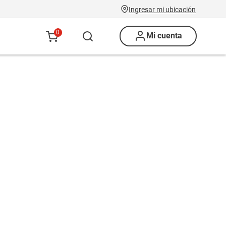
Ingresar mi ubicación
0
Mi cuenta