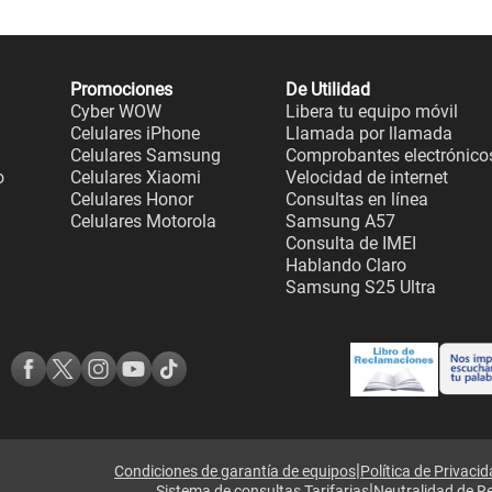
Promociones
De Utilidad
Cyber WOW
Libera tu equipo móvil
Celulares iPhone
Llamada por llamada
Celulares Samsung
Comprobantes electrónico
o
Celulares Xiaomi
Velocidad de internet
Celulares Honor
Consultas en línea
Celulares Motorola
Samsung A57
Consulta de IMEI
Hablando Claro
Samsung S25 Ultra
|
Condiciones de garantía de equipos
Política de Privaci
|
Sistema de consultas Tarifarias
Neutralidad de R