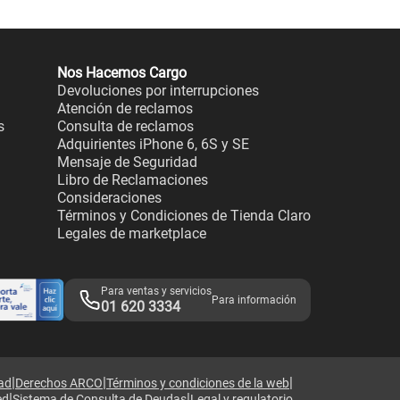
Nos Hacemos Cargo
Devoluciones por interrupciones
Atención de reclamos
s
Consulta de reclamos
Adquirientes iPhone 6, 6S y SE
Mensaje de Seguridad
Libro de Reclamaciones
Consideraciones
Términos y Condiciones de Tienda Claro
Legales de marketplace
Para ventas y servicios
Para información
01 620 3334
|
|
|
dad
Derechos ARCO
Términos y condiciones de la web
|
|
ed
Sistema de Consulta de Deudas
Legal y regulatorio