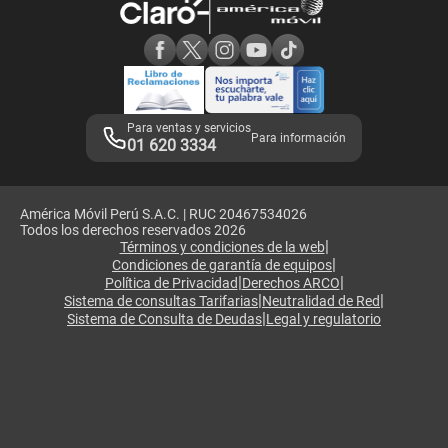
Consulta de reclamos
Consulta de IMEI
Adquirientes iPhone 6, 6S y SE
Hablando Claro
Mensaje de Seguridad
Samsung S25 Ultra
Consideraciones
Términos y Condiciones de Tienda Claro
Libro de Reclamaciones
Legales de marketplace
Para ventas y servicios
Para información
01 620 3334
América Móvil Perú S.A.C. | RUC 20467534026
Todos los derechos reservados 2026
|
Términos y condiciones de la web
|
Condiciones de garantía de equipos
|
|
Política de Privacidad
Derechos ARCO
|
|
Sistema de consultas Tarifarias
Neutralidad de Red
|
Sistema de Consulta de Deudas
Legal y regulatorio