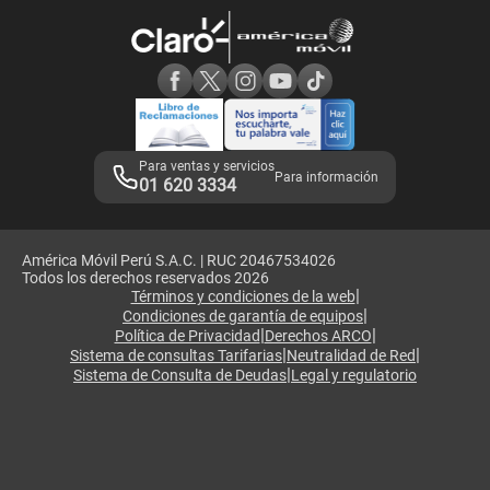
Atención de reclamos
Samsung A57
Consulta de reclamos
Consulta de IMEI
Adquirientes iPhone 6, 6S y SE
Hablando Claro
Mensaje de Seguridad
Samsung S25 Ultra
Consideraciones
Términos y Condiciones de Tienda Claro
Libro de Reclamaciones
Legales de marketplace
Para ventas y servicios
Para información
01 620 3334
América Móvil Perú S.A.C. | RUC 20467534026
Todos los derechos reservados 2026
|
Términos y condiciones de la web
|
Condiciones de garantía de equipos
|
|
Política de Privacidad
Derechos ARCO
|
|
Sistema de consultas Tarifarias
Neutralidad de Red
|
Sistema de Consulta de Deudas
Legal y regulatorio