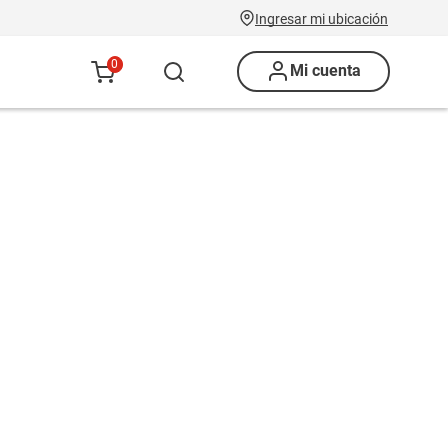
Ingresar mi ubicación
0
Mi cuenta