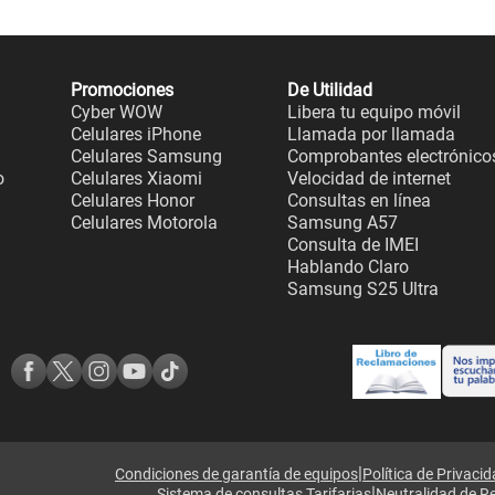
Promociones
De Utilidad
Cyber WOW
Libera tu equipo móvil
Celulares iPhone
Llamada por llamada
Celulares Samsung
Comprobantes electrónico
o
Celulares Xiaomi
Velocidad de internet
Celulares Honor
Consultas en línea
Celulares Motorola
Samsung A57
Consulta de IMEI
Hablando Claro
Samsung S25 Ultra
|
Condiciones de garantía de equipos
Política de Privaci
|
Sistema de consultas Tarifarias
Neutralidad de R