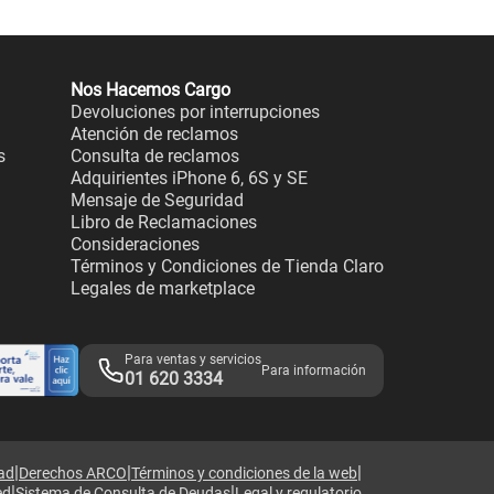
Nos Hacemos Cargo
Devoluciones por interrupciones
Atención de reclamos
s
Consulta de reclamos
Adquirientes iPhone 6, 6S y SE
Mensaje de Seguridad
Libro de Reclamaciones
Consideraciones
Términos y Condiciones de Tienda Claro
Legales de marketplace
Para ventas y servicios
Para información
01 620 3334
|
|
|
dad
Derechos ARCO
Términos y condiciones de la web
|
|
ed
Sistema de Consulta de Deudas
Legal y regulatorio