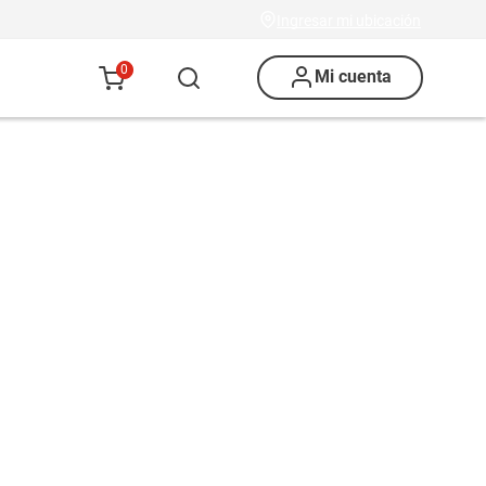
Ingresar mi ubicación
0
Mi cuenta