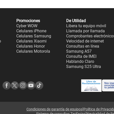
Promociones
De Utilidad
Cyber WOW
Libera tu equipo móvil
Celulares iPhone
Llamada por llamada
Celulares Samsung
Comprobantes electrónico
o
Celulares Xiaomi
Velocidad de internet
Celulares Honor
Consultas en línea
Celulares Motorola
Samsung A57
Consulta de IMEI
Hablando Claro
Samsung S25 Ultra
|
Condiciones de garantía de equipos
Política de Privaci
|
Sistema de consultas Tarifarias
Neutralidad de R