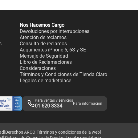
Nos Hacemos Cargo
Devoluciones por interrupciones
Atención de reclamos
s
Consulta de reclamos
Adquirientes iPhone 6, 6S y SE
Mensaje de Seguridad
Libro de Reclamaciones
Consideraciones
Términos y Condiciones de Tienda Claro
Legales de marketplace
Para ventas y servicios
Para información
01 620 3334
|
|
|
dad
Derechos ARCO
Términos y condiciones de la web
|
|
ed
Sistema de Consulta de Deudas
Legal y regulatorio