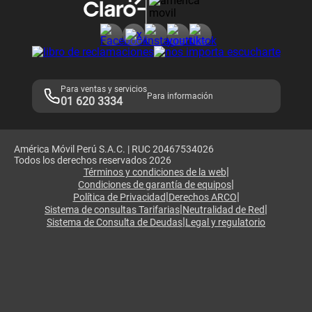
Consulta de reclamos
Consulta de IMEI
Adquirientes iPhone 6, 6S y SE
Hablando Claro
Mensaje de Seguridad
Samsung S25 Ultra
Consideraciones
Términos y Condiciones de Tienda Claro
Libro de Reclamaciones
Legales de marketplace
Para ventas y servicios
Para información
01 620 3334
América Móvil Perú S.A.C. | RUC 20467534026
Todos los derechos reservados 2026
|
Términos y condiciones de la web
|
Condiciones de garantía de equipos
|
|
Política de Privacidad
Derechos ARCO
|
|
Sistema de consultas Tarifarias
Neutralidad de Red
|
Sistema de Consulta de Deudas
Legal y regulatorio