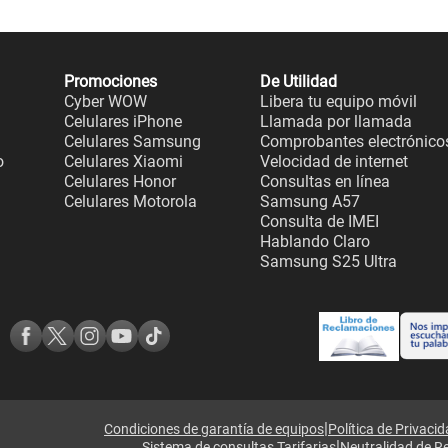
Promociones
De Utilidad
Cyber WOW
Libera tu equipo móvil
Celulares iPhone
Llamada por llamada
Celulares Samsung
Comprobantes electrónico
o
Celulares Xiaomi
Velocidad de internet
Celulares Honor
Consultas en línea
Celulares Motorola
Samsung A57
Consulta de IMEI
Hablando Claro
Samsung S25 Ultra
|
Condiciones de garantía de equipos
Política de Privaci
|
Sistema de consultas Tarifarias
Neutralidad de R