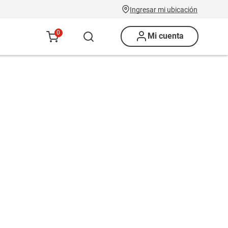
Ingresar mi ubicación
0
Mi cuenta