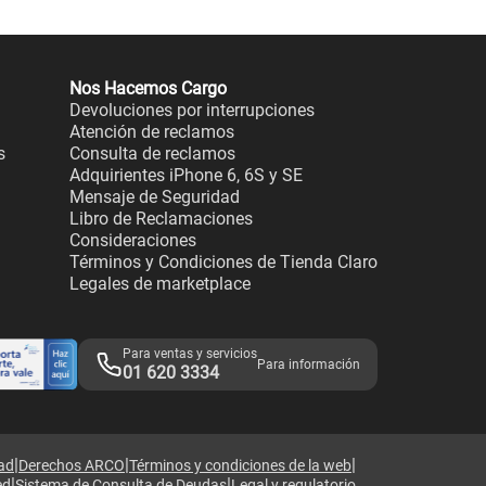
Nos Hacemos Cargo
Devoluciones por interrupciones
Atención de reclamos
s
Consulta de reclamos
Adquirientes iPhone 6, 6S y SE
Mensaje de Seguridad
Libro de Reclamaciones
Consideraciones
Términos y Condiciones de Tienda Claro
Legales de marketplace
Para ventas y servicios
Para información
01 620 3334
|
|
|
dad
Derechos ARCO
Términos y condiciones de la web
|
|
ed
Sistema de Consulta de Deudas
Legal y regulatorio