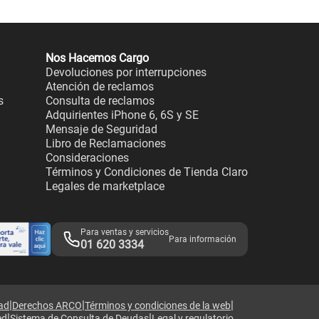
Nos Hacemos Cargo
Devoluciones por interrupciones
Atención de reclamos
s
Consulta de reclamos
Adquirientes iPhone 6, 6S y SE
Mensaje de Seguridad
Libro de Reclamaciones
Consideraciones
Términos y Condiciones de Tienda Claro
Legales de marketplace
Para ventas y servicios
Para información
01 620 3334
|
|
|
dad
Derechos ARCO
Términos y condiciones de la web
|
|
ed
Sistema de Consulta de Deudas
Legal y regulatorio