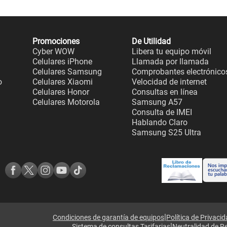
Promociones
De Utilidad
Cyber WOW
Libera tu equipo móvil
Celulares iPhone
Llamada por llamada
Celulares Samsung
Comprobantes electrónico
o
Celulares Xiaomi
Velocidad de internet
Celulares Honor
Consultas en línea
Celulares Motorola
Samsung A57
Consulta de IMEI
Hablando Claro
Samsung S25 Ultra
|
Condiciones de garantía de equipos
Política de Privaci
|
Sistema de consultas Tarifarias
Neutralidad de R