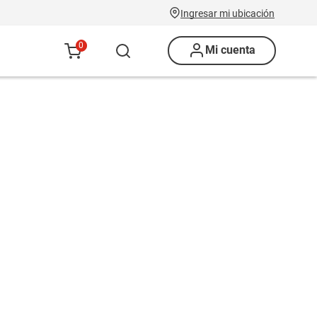
Ingresar mi ubicación
0
Mi cuenta