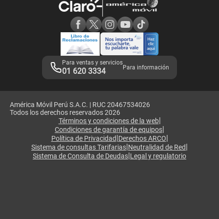
Consulta de reclamos
Consulta de IMEI
Adquirientes iPhone 6, 6S y SE
Hablando Claro
Mensaje de Seguridad
Samsung S25 Ultra
Consideraciones
Términos y Condiciones de Tienda Claro
Libro de Reclamaciones
Legales de marketplace
Para ventas y servicios
Para información
01 620 3334
América Móvil Perú S.A.C. | RUC 20467534026
Todos los derechos reservados 2026
|
Términos y condiciones de la web
|
Condiciones de garantía de equipos
|
|
Política de Privacidad
Derechos ARCO
|
|
Sistema de consultas Tarifarias
Neutralidad de Red
|
Sistema de Consulta de Deudas
Legal y regulatorio