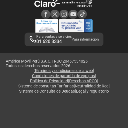
Consulta de reclamos
Consulta de IMEI
Adquirientes iPhone 6, 6S y SE
Hablando Claro
Mensaje de Seguridad
Samsung S25 Ultra
Consideraciones
Términos y Condiciones de Tienda Claro
Libro de Reclamaciones
Legales de marketplace
Para ventas y servicios
Para información
01 620 3334
América Móvil Perú S.A.C. | RUC 20467534026
Todos los derechos reservados 2026
|
Términos y condiciones de la web
|
Condiciones de garantía de equipos
|
|
Política de Privacidad
Derechos ARCO
|
|
Sistema de consultas Tarifarias
Neutralidad de Red
|
Sistema de Consulta de Deudas
Legal y regulatorio