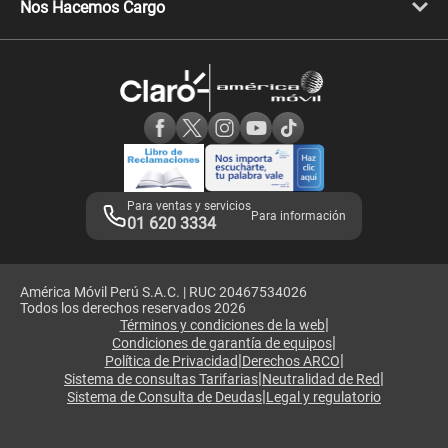
Llamada por llamada
Celulares Motorola
Nos Hacemos Cargo
Comprobantes electrónicos
Velocidad de internet
Devoluciones por interrupciones
Consultas en línea
Atención de reclamos
Samsung A57
Consulta de reclamos
Consulta de IMEI
Adquirientes iPhone 6, 6S y SE
Hablando Claro
Mensaje de Seguridad
Samsung S25 Ultra
Consideraciones
Términos y Condiciones de Tienda Claro
Libro de Reclamaciones
Legales de marketplace
Para ventas y servicios
Para información
01 620 3334
América Móvil Perú S.A.C. | RUC 20467534026
Todos los derechos reservados 2026
|
Términos y condiciones de la web
|
Condiciones de garantía de equipos
|
|
Política de Privacidad
Derechos ARCO
|
|
Sistema de consultas Tarifarias
Neutralidad de Red
|
Sistema de Consulta de Deudas
Legal y regulatorio