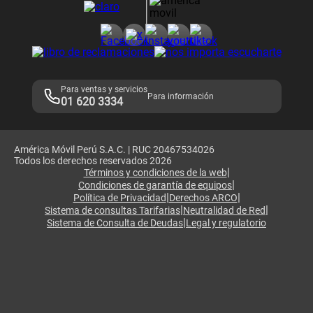
Consulta de reclamos
Consulta de IMEI
Adquirientes iPhone 6, 6S y SE
Hablando Claro
Mensaje de Seguridad
Samsung S25 Ultra
Consideraciones
Términos y Condiciones de Tienda Claro
Libro de Reclamaciones
Legales de marketplace
Para ventas y servicios
Para información
01 620 3334
América Móvil Perú S.A.C. | RUC 20467534026
Todos los derechos reservados 2026
|
Términos y condiciones de la web
|
Condiciones de garantía de equipos
|
|
Política de Privacidad
Derechos ARCO
|
|
Sistema de consultas Tarifarias
Neutralidad de Red
|
Sistema de Consulta de Deudas
Legal y regulatorio