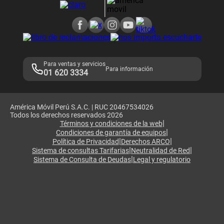
Consulta de reclamos
Consulta de IMEI
Adquirientes iPhone 6, 6S y SE
Hablando Claro
Mensaje de Seguridad
Samsung S25 Ultra
Consideraciones
Términos y Condiciones de Tienda Claro
Libro de Reclamaciones
Legales de marketplace
Para ventas y servicios
Para información
01 620 3334
América Móvil Perú S.A.C. | RUC 20467534026
Todos los derechos reservados 2026
|
Términos y condiciones de la web
|
Condiciones de garantía de equipos
|
|
Política de Privacidad
Derechos ARCO
|
|
Sistema de consultas Tarifarias
Neutralidad de Red
|
Sistema de Consulta de Deudas
Legal y regulatorio