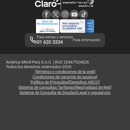
Consulta de reclamos
Consulta de IMEI
Adquirientes iPhone 6, 6S y SE
Hablando Claro
Mensaje de Seguridad
Samsung S25 Ultra
Consideraciones
Términos y Condiciones de Tienda Claro
Libro de Reclamaciones
Legales de marketplace
Para ventas y servicios
Para información
01 620 3334
América Móvil Perú S.A.C. | RUC 20467534026
Todos los derechos reservados 2026
|
Términos y condiciones de la web
|
Condiciones de garantía de equipos
|
|
Política de Privacidad
Derechos ARCO
|
|
Sistema de consultas Tarifarias
Neutralidad de Red
|
Sistema de Consulta de Deudas
Legal y regulatorio