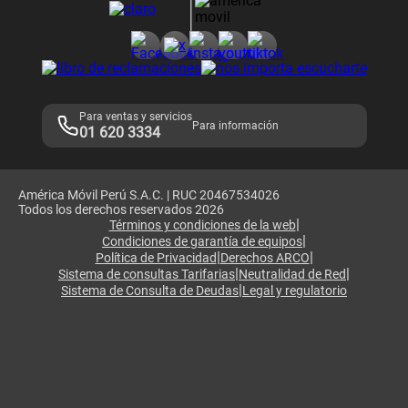
Consulta de reclamos
Consulta de IMEI
Adquirientes iPhone 6, 6S y SE
Hablando Claro
Mensaje de Seguridad
Samsung S25 Ultra
Consideraciones
Términos y Condiciones de Tienda Claro
Libro de Reclamaciones
Legales de marketplace
Para ventas y servicios
Para información
01 620 3334
América Móvil Perú S.A.C. | RUC 20467534026
Todos los derechos reservados 2026
|
Términos y condiciones de la web
|
Condiciones de garantía de equipos
|
|
Política de Privacidad
Derechos ARCO
|
|
Sistema de consultas Tarifarias
Neutralidad de Red
|
Sistema de Consulta de Deudas
Legal y regulatorio