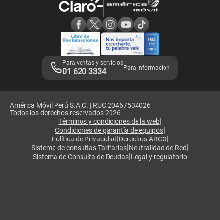
Consulta de reclamos
Consulta de IMEI
Adquirientes iPhone 6, 6S y SE
Hablando Claro
Mensaje de Seguridad
Samsung S25 Ultra
Consideraciones
Términos y Condiciones de Tienda Claro
Libro de Reclamaciones
Legales de marketplace
Para ventas y servicios
Para información
01 620 3334
América Móvil Perú S.A.C. | RUC 20467534026
Todos los derechos reservados 2026
|
Términos y condiciones de la web
|
Condiciones de garantía de equipos
|
|
Política de Privacidad
Derechos ARCO
|
|
Sistema de consultas Tarifarias
Neutralidad de Red
|
Sistema de Consulta de Deudas
Legal y regulatorio