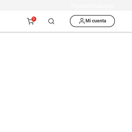
Ingresar mi ubicación
0
Mi cuenta