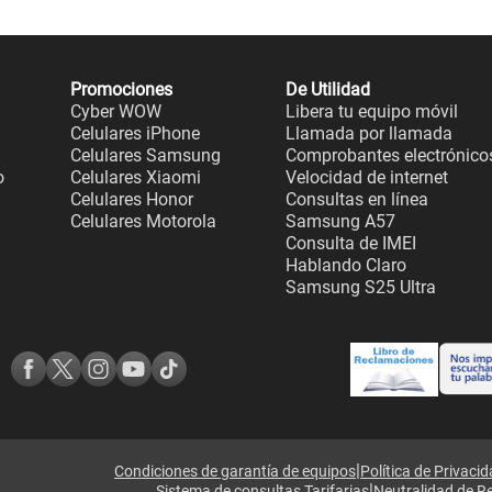
Promociones
De Utilidad
Cyber WOW
Libera tu equipo móvil
Celulares iPhone
Llamada por llamada
Celulares Samsung
Comprobantes electrónico
o
Celulares Xiaomi
Velocidad de internet
Celulares Honor
Consultas en línea
Celulares Motorola
Samsung A57
Consulta de IMEI
Hablando Claro
Samsung S25 Ultra
|
Condiciones de garantía de equipos
Política de Privaci
|
Sistema de consultas Tarifarias
Neutralidad de R