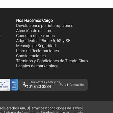
Nos Hacemos Cargo
Devoluciones por interrupciones
Atención de reclamos
s
Consulta de reclamos
Adquirientes iPhone 6, 6S y SE
Mensaje de Seguridad
Libro de Reclamaciones
Consideraciones
Términos y Condiciones de Tienda Claro
Legales de marketplace
Para ventas y servicios
Para información
01 620 3334
|
|
|
dad
Derechos ARCO
Términos y condiciones de la web
|
|
ed
Sistema de Consulta de Deudas
Legal y regulatorio