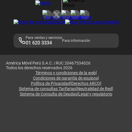
Consulta de reclamos
Consulta de IMEI
Adquirientes iPhone 6, 6S y SE
Hablando Claro
Mensaje de Seguridad
Samsung S25 Ultra
Consideraciones
Términos y Condiciones de Tienda Claro
Libro de Reclamaciones
Legales de marketplace
Para ventas y servicios
Para información
01 620 3334
América Móvil Perú S.A.C. | RUC 20467534026
Todos los derechos reservados 2026
|
Términos y condiciones de la web
|
Condiciones de garantía de equipos
|
|
Política de Privacidad
Derechos ARCO
|
|
Sistema de consultas Tarifarias
Neutralidad de Red
|
Sistema de Consulta de Deudas
Legal y regulatorio