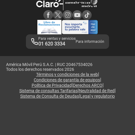
Consulta de reclamos
Consulta de IMEI
Adquirientes iPhone 6, 6S y SE
Hablando Claro
Mensaje de Seguridad
Samsung S25 Ultra
Consideraciones
Términos y Condiciones de Tienda Claro
Libro de Reclamaciones
Legales de marketplace
Para ventas y servicios
Para información
01 620 3334
América Móvil Perú S.A.C. | RUC 20467534026
Todos los derechos reservados 2026
|
Términos y condiciones de la web
|
Condiciones de garantía de equipos
|
|
Política de Privacidad
Derechos ARCO
|
|
Sistema de consultas Tarifarias
Neutralidad de Red
|
Sistema de Consulta de Deudas
Legal y regulatorio