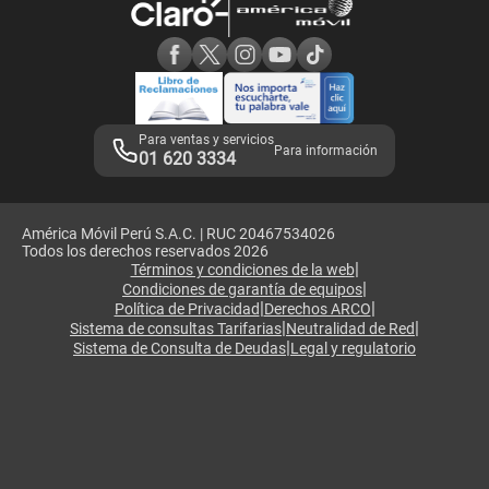
Consulta de reclamos
Consulta de IMEI
Adquirientes iPhone 6, 6S y SE
Hablando Claro
Mensaje de Seguridad
Samsung S25 Ultra
Consideraciones
Términos y Condiciones de Tienda Claro
Libro de Reclamaciones
Legales de marketplace
Para ventas y servicios
Para información
01 620 3334
América Móvil Perú S.A.C. | RUC 20467534026
Todos los derechos reservados 2026
|
Términos y condiciones de la web
|
Condiciones de garantía de equipos
|
|
Política de Privacidad
Derechos ARCO
|
|
Sistema de consultas Tarifarias
Neutralidad de Red
|
Sistema de Consulta de Deudas
Legal y regulatorio