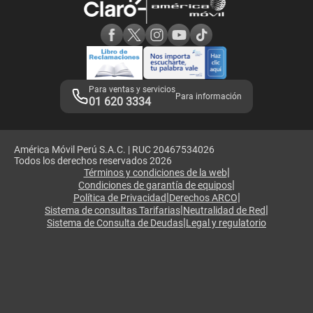
Consulta de reclamos
Consulta de IMEI
Adquirientes iPhone 6, 6S y SE
Hablando Claro
Mensaje de Seguridad
Samsung S25 Ultra
Consideraciones
Términos y Condiciones de Tienda Claro
Libro de Reclamaciones
Legales de marketplace
Para ventas y servicios
Para información
01 620 3334
América Móvil Perú S.A.C. | RUC 20467534026
Todos los derechos reservados 2026
|
Términos y condiciones de la web
|
Condiciones de garantía de equipos
|
|
Política de Privacidad
Derechos ARCO
|
|
Sistema de consultas Tarifarias
Neutralidad de Red
|
Sistema de Consulta de Deudas
Legal y regulatorio