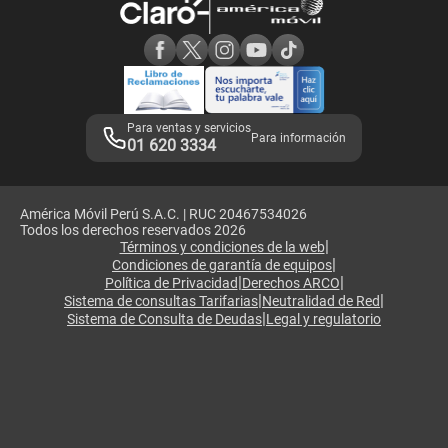
Consulta de reclamos
Consulta de IMEI
Adquirientes iPhone 6, 6S y SE
Hablando Claro
Mensaje de Seguridad
Samsung S25 Ultra
Consideraciones
Términos y Condiciones de Tienda Claro
Libro de Reclamaciones
Legales de marketplace
Para ventas y servicios
Para información
01 620 3334
América Móvil Perú S.A.C. | RUC 20467534026
Todos los derechos reservados 2026
|
Términos y condiciones de la web
|
Condiciones de garantía de equipos
|
|
Política de Privacidad
Derechos ARCO
|
|
Sistema de consultas Tarifarias
Neutralidad de Red
|
Sistema de Consulta de Deudas
Legal y regulatorio