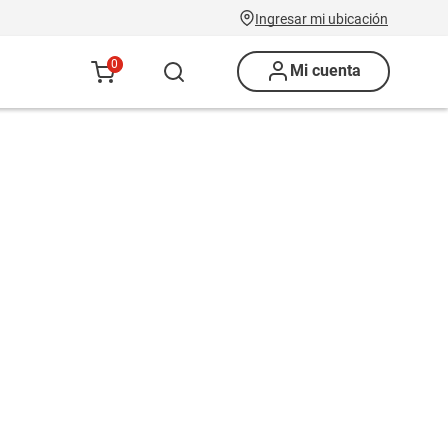
Ingresar mi ubicación
0
Mi cuenta