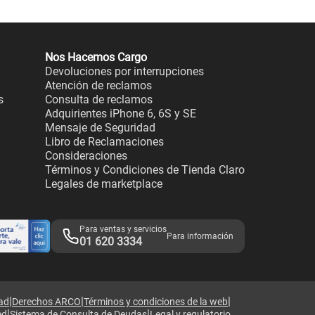
Nos Hacemos Cargo
Devoluciones por interrupciones
Atención de reclamos
s
Consulta de reclamos
Adquirientes iPhone 6, 6S y SE
Mensaje de Seguridad
Libro de Reclamaciones
Consideraciones
Términos y Condiciones de Tienda Claro
Legales de marketplace
Para ventas y servicios
Para información
01 620 3334
|
|
|
dad
Derechos ARCO
Términos y condiciones de la web
|
|
ed
Sistema de Consulta de Deudas
Legal y regulatorio