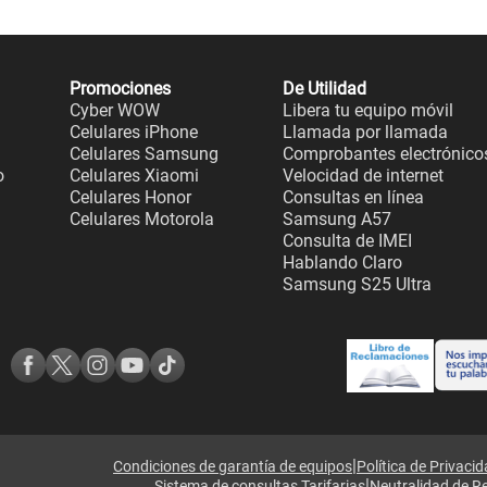
Promociones
De Utilidad
Cyber WOW
Libera tu equipo móvil
Celulares iPhone
Llamada por llamada
Celulares Samsung
Comprobantes electrónico
o
Celulares Xiaomi
Velocidad de internet
Celulares Honor
Consultas en línea
Celulares Motorola
Samsung A57
Consulta de IMEI
Hablando Claro
Samsung S25 Ultra
|
Condiciones de garantía de equipos
Política de Privaci
|
Sistema de consultas Tarifarias
Neutralidad de R