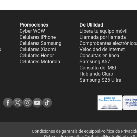
Promociones
De Utilidad
Cyber WOW
Libera tu equipo móvil
Celulares iPhone
Llamada por llamada
Celulares Samsung
Comprobantes electrónico
o
Celulares Xiaomi
Velocidad de internet
Celulares Honor
Consultas en línea
Celulares Motorola
Samsung A57
Consulta de IMEI
Hablando Claro
Samsung S25 Ultra
|
Condiciones de garantía de equipos
Política de Privaci
|
Sistema de consultas Tarifarias
Neutralidad de R