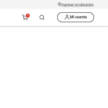
Ingresar mi ubicación
0
Mi cuenta