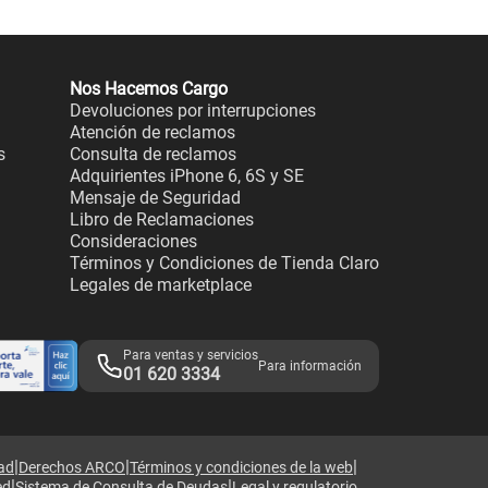
Nos Hacemos Cargo
Devoluciones por interrupciones
Atención de reclamos
s
Consulta de reclamos
Adquirientes iPhone 6, 6S y SE
Mensaje de Seguridad
Libro de Reclamaciones
Consideraciones
Términos y Condiciones de Tienda Claro
Legales de marketplace
Para ventas y servicios
Para información
01 620 3334
|
|
|
dad
Derechos ARCO
Términos y condiciones de la web
|
|
ed
Sistema de Consulta de Deudas
Legal y regulatorio