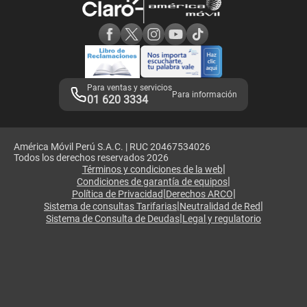
Consulta de reclamos
Consulta de IMEI
Adquirientes iPhone 6, 6S y SE
Hablando Claro
Mensaje de Seguridad
Samsung S25 Ultra
Consideraciones
Términos y Condiciones de Tienda Claro
Libro de Reclamaciones
Legales de marketplace
Para ventas y servicios
Para información
01 620 3334
América Móvil Perú S.A.C. | RUC 20467534026
Todos los derechos reservados 2026
|
Términos y condiciones de la web
|
Condiciones de garantía de equipos
|
|
Política de Privacidad
Derechos ARCO
|
|
Sistema de consultas Tarifarias
Neutralidad de Red
|
Sistema de Consulta de Deudas
Legal y regulatorio