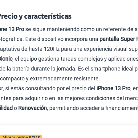
Cyber WOW
Libera tu equipo móvil
Celulares iPhone
Llamada por llamada
Celulares Samsung
Comprobantes electrónico
o
Celulares Xiaomi
Velocidad de internet
Celulares Honor
Consultas en línea
Celulares Motorola
Samsung A57
Consulta de IMEI
Hablando Claro
Samsung S25 Ultra
|
Condiciones de garantía de equipos
Política de Privaci
|
Sistema de consultas Tarifarias
Neutralidad de R