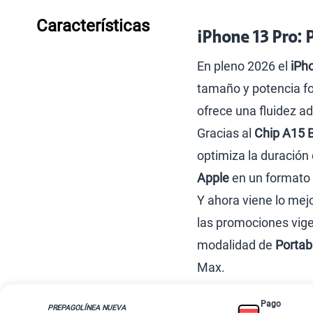
Portabilidad
Internet Fibra Óptica
Línea Nueva
Internet + TV
Línea Adicional
Mejora tu plan
Planes ilimitados
Conviértete en Full Clar
Prepago Chévere
Migración
América Móvil Perú S.A.C. | RUC 20467534026
Todos los derechos reservados 2026