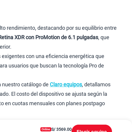
Devoluciones por interrupciones
Atención de reclamos
s
Consulta de reclamos
Adquirientes iPhone 6, 6S y SE
Mensaje de Seguridad
Libro de Reclamaciones
Consideraciones
Términos y Condiciones de Tienda Claro
Legales de marketplace
Para ventas y servicios
Para información
01 620 3334
|
|
|
dad
Derechos ARCO
Términos y condiciones de la web
|
|
ed
Sistema de Consulta de Deudas
Legal y regulatorio