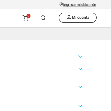
Ingresar mi ubicación
0
Mi cuenta