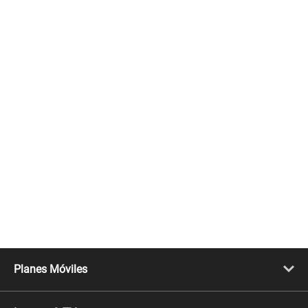
Planes Móviles
Portabilidad
Línea Nueva