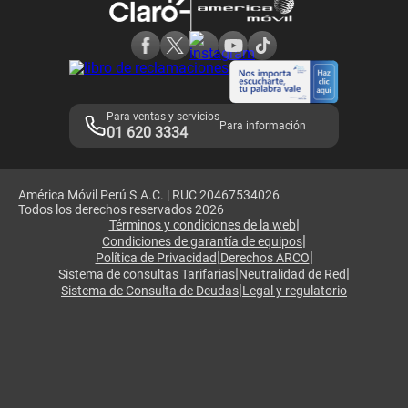
Consulta de reclamos
Consulta de IMEI
Adquirientes iPhone 6, 6S y SE
Hablando Claro
Mensaje de Seguridad
Samsung S25 Ultra
Consideraciones
Términos y Condiciones de Tienda Claro
Libro de Reclamaciones
Legales de marketplace
Para ventas y servicios
Para información
01 620 3334
América Móvil Perú S.A.C. | RUC 20467534026
Todos los derechos reservados 2026
|
Términos y condiciones de la web
|
Condiciones de garantía de equipos
|
|
Política de Privacidad
Derechos ARCO
|
|
Sistema de consultas Tarifarias
Neutralidad de Red
|
Sistema de Consulta de Deudas
Legal y regulatorio