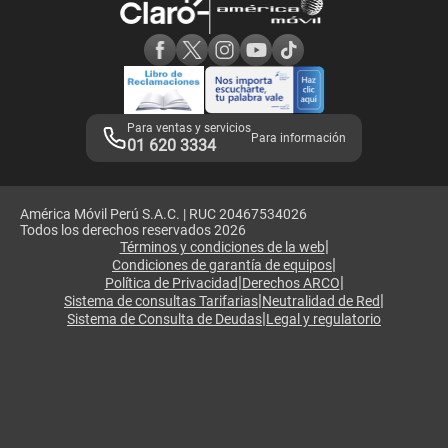
Consulta de reclamos
Consulta de IMEI
Adquirientes iPhone 6, 6S y SE
Hablando Claro
Mensaje de Seguridad
Samsung S25 Ultra
Consideraciones
Términos y Condiciones de Tienda Claro
Libro de Reclamaciones
Legales de marketplace
Para ventas y servicios
Para información
01 620 3334
América Móvil Perú S.A.C. | RUC 20467534026
Todos los derechos reservados 2026
|
Términos y condiciones de la web
|
Condiciones de garantía de equipos
|
|
Política de Privacidad
Derechos ARCO
|
|
Sistema de consultas Tarifarias
Neutralidad de Red
|
Sistema de Consulta de Deudas
Legal y regulatorio