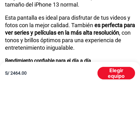
América Móvil Perú S.A.C. | RUC 20467534026
Todos los derechos reservados 2026
|
Términos y condiciones de la web
|
Condiciones de garantía de equipos
|
|
Política de Privacidad
Derechos ARCO
|
|
Sistema de consultas Tarifarias
Neutralidad de Red
|
Sistema de Consulta de Deudas
Legal y regulatorio