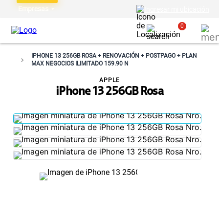
Empresas
Ingresar mi ubicación
0