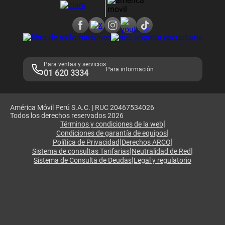
Consulta de reclamos
Consulta de IMEI
Adquirientes iPhone 6, 6S y SE
Hablando Claro
Mensaje de Seguridad
Samsung S25 Ultra
Consideraciones
Términos y Condiciones de Tienda Claro
Libro de Reclamaciones
Legales de marketplace
Para ventas y servicios
Para información
01 620 3334
América Móvil Perú S.A.C. | RUC 20467534026
Todos los derechos reservados 2026
|
Términos y condiciones de la web
|
Condiciones de garantía de equipos
|
|
Política de Privacidad
Derechos ARCO
|
|
Sistema de consultas Tarifarias
Neutralidad de Red
|
Sistema de Consulta de Deudas
Legal y regulatorio