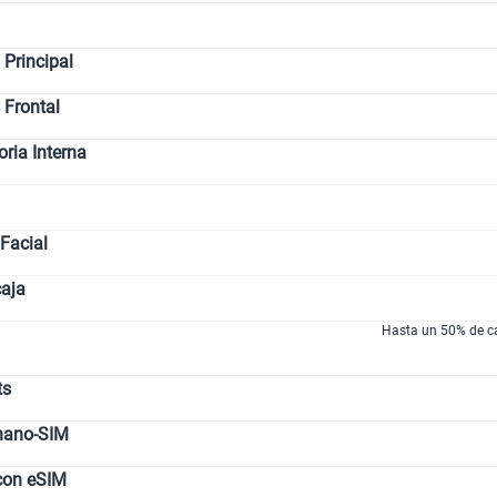
Paga solo
Principal
 Frontal
Ver menos p
ia Interna
Facial
caja
Hasta un 50% de ca
ts
nano-SIM
con eSIM