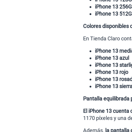
iPhone 13 256
iPhone 13 512
Colores disponibles 
En Tienda Claro cont
iPhone 13 med
iPhone 13 azul
iPhone 13 starli
iPhone 13 rojo
iPhone 13 rosa
iPhone 13 sierr
Pantalla equilibrada 
El iPhone 13 cuenta 
1170 píxeles y una d
Además,
la pantalla