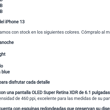
GB
GB
del iPhone 13
amos con stock en los siguientes colores. Cómpralo al me
ianoche
ght
do
a blue
para disfrutar cada detalle
con una pantalla OLED Super Retina XDR de 6.1 pulgadas
ensidad de 460 ppi, excelente para las medidas de su pan
 cuenta con esquinas redondeadas que preservan su dise