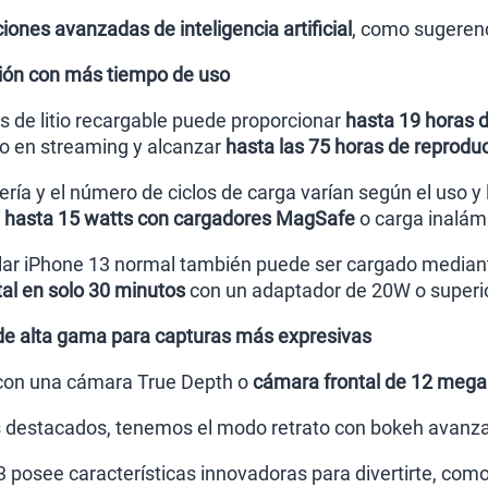
ones avanzadas de inteligencia artificial
, como sugerenc
ción con más tiempo de uso
es de litio recargable puede proporcionar
hasta 19 horas 
o en streaming y alcanzar
hasta las 75 horas de reprodu
ería y el número de ciclos de carga varían según el uso y
e hasta 15 watts con cargadores MagSafe
o carga inalámb
ular iPhone 13 normal también puede ser cargado median
tal en solo 30 minutos
con un adaptador de 20W o superio
e alta gama para capturas más expresivas
 con una cámara True Depth o
cámara frontal de 12 megap
 destacados, tenemos el modo retrato con bokeh avanzad
 posee características innovadoras para divertirte, como