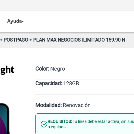
Ayuda
+ POSTPAGO + PLAN MAX NEGOCIOS ILIMITADO 159.90 N
Color:
Negro
ight
Capacidad:
128GB
128GB
Modalidad:
Renovación
REQUISITOS:
Tu línea debe estar activa, sin s
Línea Nueva
Portabilidad
o equipos.