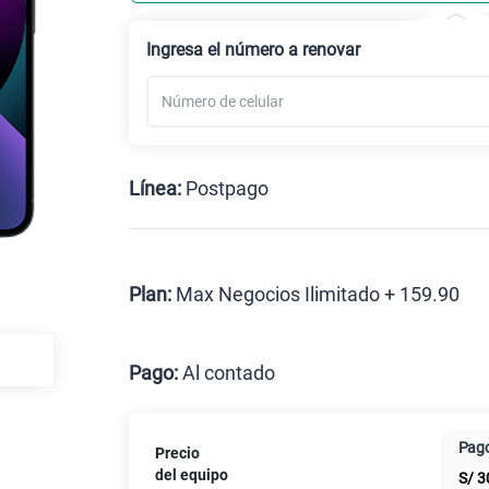
Ingresa el número a renovar
Línea:
Postpago
Postpago
Plan:
Max Negocios Ilimitado + 159.90
Max
Pago:
Al contado
Al contado
Cuotas Cl
Pago
Precio
Paga solo
del equipo
S/
3