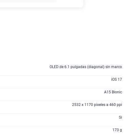
135GB
en alta velocidad
S/
95.90
160GB
en alta velocidad
S/
109.90
110GB
en alta velocidad
OLED de 6.1 pulgadas (diagonal) sin marco
S/
69.90
iOS 17
175GB
en alta velocidad
A15 Bionic
S/
159.90
2532 x 1170 pixeles a 460 ppi
185GB
en alta velocidad
Si
S/
189.90
173 g