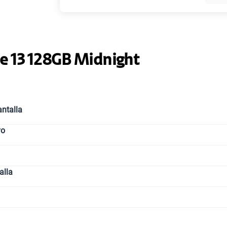
Paga solo
e 13 128GB Midnight
Paga solo
ntalla
Paga solo
vo
Paga solo
alla
Paga solo