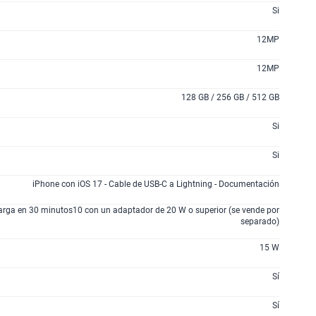
200GB
en alta velocidad
Si
S/
289.90
12MP
12MP
lanes
128 GB / 256 GB / 512 GB
Si
Si
iPhone con iOS 17 - Cable de USB-C a Lightning - Documentación
rga en 30 minutos10 con un adaptador de 20 W o superior (se vende por
separado)
15 W
Sí
Sí