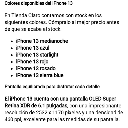
Colores disponibles del iPhone 13
En Tienda Claro contamos con stock en los
Capacidad Memoria Interna
128 GB / 256 GB / 512 GB
siguientes colores. Cómpralo al mejor precio antes
de que se acabe el stock.
GPS
Si
iPhone 13 medianoche
iPhone 13 azul
iPhone 13 starlight
Reconocimiento Facial
Si
iPhone 13 rojo
iPhone 13 rosado
iPhone 13 sierra blue
iPhone con iOS 17 - Cable de USB-C a
Que viene en
la caja
Lightning - Documentación
Pantalla equilibrada para disfrutar cada detalle
El iPhone 13 cuenta con una pantalla OLED Super
Hasta un 50% de carga en 30 minutos10 con un
Retina XDR de 6.1 pulgadas
, con una impresionante
Carga
adaptador de 20 W o superior (se vende por
resolución de 2532 x 1170 píxeles y una densidad de
rápida
separado)
460 ppi, excelente para las medidas de su pantalla.