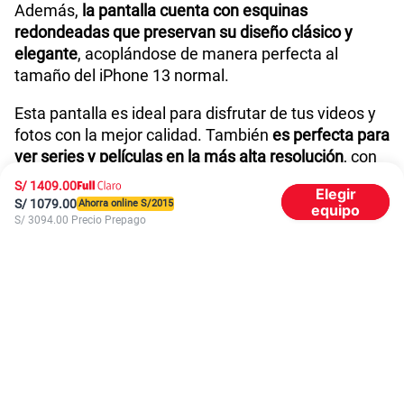
Además,
la pantalla cuenta con esquinas
Potencia en Watts
15 W
redondeadas que preservan su diseño clásico y
elegante
, acoplándose de manera perfecta al
tamaño del iPhone 13 normal.
Compatibilidad nano-SIM
Sí
Esta pantalla es ideal para disfrutar de tus videos y
fotos con la mejor calidad. También
es perfecta para
ver series y películas en la más alta resolución
, con
Compatibilidad con eSIM
Sí
tonos y brillos óptimos para una experiencia de
S/
1409.00
Elegir
entretenimiento inigualable.
S/
1079.00
Ahorra online S/
2015
equipo
S/
3094.00
Precio Prepago
Rendimiento confiable para el día a día
El iPhone 13 nuevo cuenta con el chip A15 Bionic,
uno de los más rápidos del mercado
. Este
procesador es ideal para manejar múltiples
aplicaciones y funciones.
También
incluye una CPU de 6 núcleos, de los
cuales dos están dedicados al rendimiento y cuatro