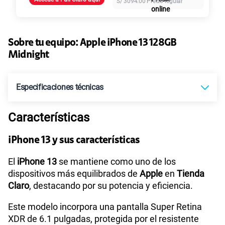
S/
3094.00
Precio regular
Paga solo
110GB
en alta velocidad
S/
69.90
Sobre tu equipo:
Apple
iPhone 13 128GB
Midnight
Paga solo
Especificaciones técnicas
160GB
en alta velocidad
S/
109.90
Características
OLED de 6.1 pulgadas (diagonal) sin
Tecnología de
Pantalla
marco
Paga solo
iPhone 13 y sus características
El
iPhone 13
se mantiene como uno de los
Sistema operativo
iOS 17
175GB
en alta velocidad
dispositivos más equilibrados de
Apple
en
Tienda
S/
159.90
Claro
, destacando por su potencia y eficiencia.
Este modelo incorpora una pantalla Super Retina
Procesador
A15 Bionic
Paga solo
XDR de 6.1 pulgadas, protegida por el resistente