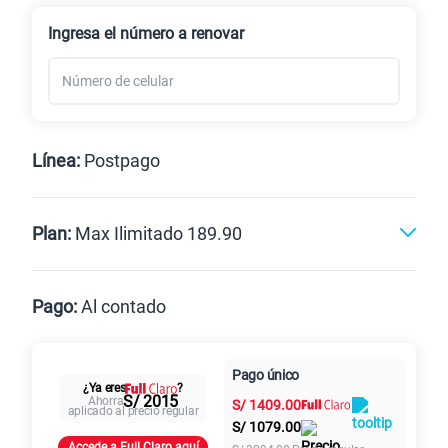
Renovación
Celular liberado
Ingresa el número a renovar
Línea:
Postpago
Postpago
Prepago
Plan:
Max Ilimitado 189.90
Max
Max Ilimitado
Pago:
Al contado
Paga en
125GB
en alta velocidad
Pago único
Al contado
Cuotas Claro
cuotas sin
¿Ya eres
?
S/
79.90
S/ 2015
Ahorra
S/
1409.00
intereses
aplicado al precio regular
S/
1079.00
Accede a Full Claro aquí