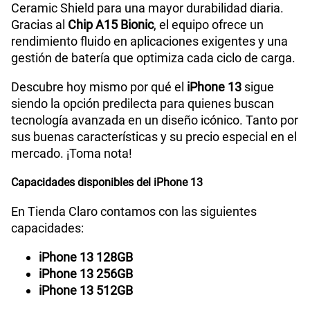
Ceramic Shield para una mayor durabilidad diaria.
185GB
en alta velocidad
Gracias al
Chip A15 Bionic
, el equipo ofrece un
Tamaño de Pantalla
2532 x 1170 pixeles a 460 ppi
S/
189.90
rendimiento fluido en aplicaciones exigentes y una
gestión de batería que optimiza cada ciclo de carga.
Paga solo
WiFI
Si
Descubre hoy mismo por qué el
iPhone 13
sigue
siendo la opción predilecta para quienes buscan
200GB
en alta velocidad
tecnología avanzada en un diseño icónico. Tanto por
S/
289.90
Peso
173 g
sus buenas características y su precio especial en el
mercado. ¡Toma nota!
Paga solo
Capacidades disponibles del iPhone 13
Bluetooth
Si
Ver menos planes
En Tienda Claro contamos con las siguientes
capacidades:
Cámara de fotos Principal
12MP
iPhone 13 128GB
iPhone 13 256GB
iPhone 13 512GB
Cámara de fotos Frontal
12MP