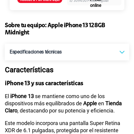
S/
3094.00
Precio regular
Paga solo
Ver más planes
Sobre tu equipo:
Apple
iPhone 13 128GB
Midnight
Especificaciones técnicas
Características
OLED de 6.1 pulgadas (diagonal) sin
Tecnología de
Pantalla
marco
iPhone 13 y sus características
El
iPhone 13
se mantiene como uno de los
Sistema operativo
iOS 17
dispositivos más equilibrados de
Apple
en
Tienda
Claro
, destacando por su potencia y eficiencia.
Este modelo incorpora una pantalla Super Retina
Procesador
A15 Bionic
XDR de 6.1 pulgadas, protegida por el resistente