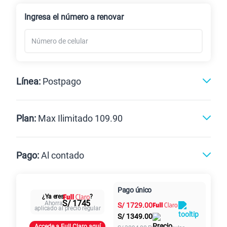
Renovación
Celular liberado
Ingresa el número a renovar
Línea:
Postpago
Postpago
Prepago
Plan:
Max Ilimitado 109.90
Max
Max Ilimitado
Pago:
Al contado
Paga en
125GB
en alta velocidad
Pago único
Al contado
Cuotas Claro
cuotas sin
¿Ya eres
?
S/
79.90
S/ 1745
Ahorra
S/
1729.00
intereses
aplicado al precio regular
S/
1349.00
Accede a Full Claro aquí