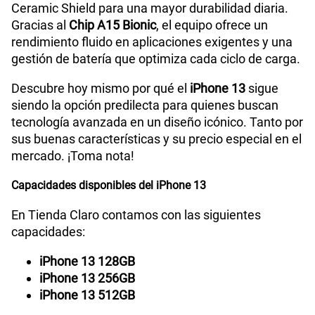
Ceramic Shield para una mayor durabilidad diaria.
Gracias al
Chip A15 Bionic
, el equipo ofrece un
Tamaño de Pantalla
2532 x 1170 pixeles a 460 ppi
rendimiento fluido en aplicaciones exigentes y una
gestión de batería que optimiza cada ciclo de carga.
WiFI
Si
Descubre hoy mismo por qué el
iPhone 13
sigue
siendo la opción predilecta para quienes buscan
tecnología avanzada en un diseño icónico. Tanto por
Peso
173 g
sus buenas características y su precio especial en el
mercado. ¡Toma nota!
Capacidades disponibles del iPhone 13
Bluetooth
Si
En Tienda Claro contamos con las siguientes
capacidades:
Cámara de fotos Principal
12MP
iPhone 13 128GB
iPhone 13 256GB
iPhone 13 512GB
Cámara de fotos Frontal
12MP