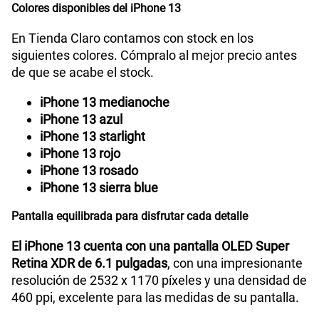
Colores disponibles del iPhone 13
En Tienda Claro contamos con stock en los
Capacidad Memoria Interna
128 GB / 256 GB / 512 GB
siguientes colores. Cómpralo al mejor precio antes
de que se acabe el stock.
GPS
Si
iPhone 13 medianoche
iPhone 13 azul
iPhone 13 starlight
Reconocimiento Facial
Si
iPhone 13 rojo
iPhone 13 rosado
iPhone 13 sierra blue
iPhone con iOS 17 - Cable de USB-C a
Que viene en
la caja
Lightning - Documentación
Pantalla equilibrada para disfrutar cada detalle
El iPhone 13 cuenta con una pantalla OLED Super
Hasta un 50% de carga en 30 minutos10 con un
Retina XDR de 6.1 pulgadas
, con una impresionante
Carga
adaptador de 20 W o superior (se vende por
resolución de 2532 x 1170 píxeles y una densidad de
rápida
separado)
460 ppi, excelente para las medidas de su pantalla.