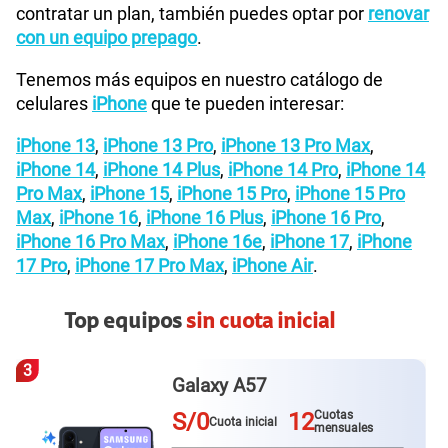
contratar un plan, también puedes optar por
renovar
con un equipo prepago
.
Tenemos más equipos en nuestro catálogo de
celulares
iPhone
que te pueden interesar:
iPhone 13
,
iPhone 13 Pro
,
iPhone 13 Pro Max
,
iPhone 14
,
iPhone 14 Plus
,
iPhone 14 Pro
,
iPhone 14
Pro Max
,
iPhone 15
,
iPhone 15 Pro
,
iPhone 15 Pro
Max
,
iPhone 16
,
iPhone 16 Plus
,
iPhone 16 Pro
,
iPhone 16 Pro Max
,
iPhone 16e
,
iPhone 17
,
iPhone
17 Pro
,
iPhone 17 Pro Max
,
iPhone Air
.
Top equipos
sin cuota inicial
4
Redmi Note 15
S/0
12
Cuotas
Cuota inicial
mensuales