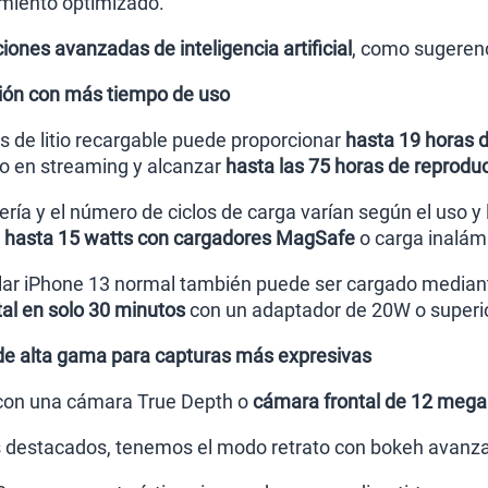
imiento optimizado.
ones avanzadas de inteligencia artificial
, como sugerenc
ción con más tiempo de uso
es de litio recargable puede proporcionar
hasta 19 horas 
o en streaming y alcanzar
hasta las 75 horas de reprodu
ería y el número de ciclos de carga varían según el uso y
e hasta 15 watts con cargadores MagSafe
o carga inalámb
ular iPhone 13 normal también puede ser cargado median
tal en solo 30 minutos
con un adaptador de 20W o superio
e alta gama para capturas más expresivas
 con una cámara True Depth o
cámara frontal de 12 megap
 destacados, tenemos el modo retrato con bokeh avanzad