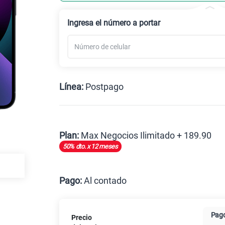
Ingresa el número a portar
Línea:
Postpago
Postpago
Plan:
Max Negocios Ilimitado + 189.90
50% dto. x 12 meses
Max
Pago:
Al contado
Al contado
Cuotas Cl
Pago
Precio