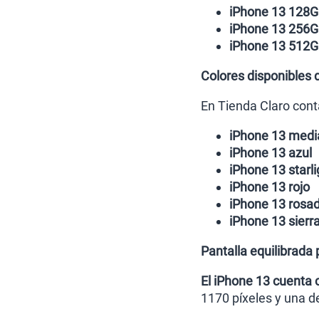
iPhone 13 128
iPhone 13 256
iPhone 13 512
Colores disponibles 
En Tienda Claro cont
iPhone 13 med
iPhone 13 azul
iPhone 13 starli
iPhone 13 rojo
iPhone 13 rosa
iPhone 13 sierr
Pantalla equilibrada 
El iPhone 13 cuenta 
1170 píxeles y una d