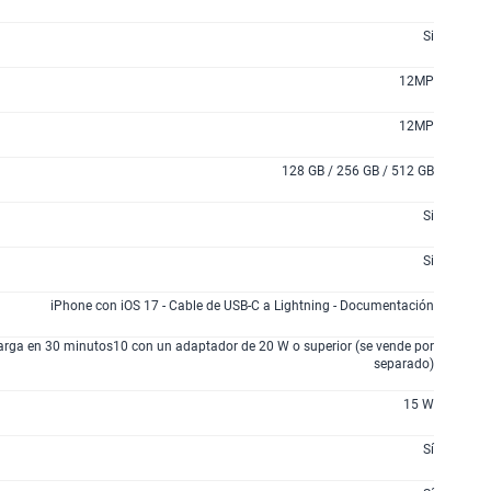
S/
94.95
S/
189.90
50% dto. x 12 meses
Si
12MP
200GB
en alta velocidad
S/
144.95
S/
289.90
12MP
50% dto. x 12 meses
128 GB / 256 GB / 512 GB
lanes
Si
Si
iPhone con iOS 17 - Cable de USB-C a Lightning - Documentación
rga en 30 minutos10 con un adaptador de 20 W o superior (se vende por
separado)
15 W
Sí