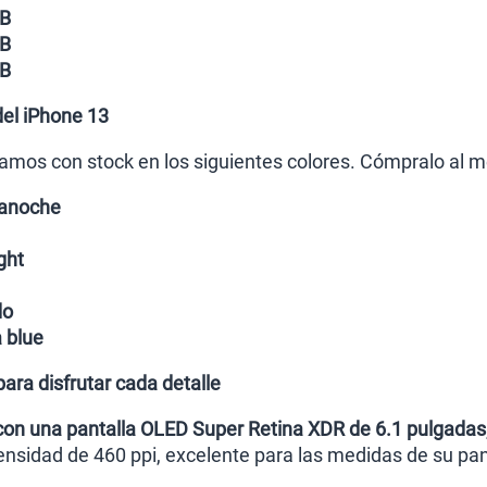
GB
GB
GB
del iPhone 13
amos con stock en los siguientes colores. Cómpralo al me
ianoche
ght
do
a blue
para disfrutar cada detalle
con una pantalla OLED Super Retina XDR de 6.1 pulgadas
ensidad de 460 ppi, excelente para las medidas de su pan