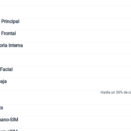
Paga solo
Principal
 Frontal
Paga solo
ia Interna
Ver menos p
Facial
caja
Hasta un 50% de ca
ts
nano-SIM