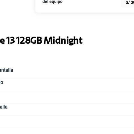
del equipo
S/
3
Paga solo
Paga solo
e 13 128GB Midnight
Paga solo
ntalla
vo
Paga solo
alla
Paga solo