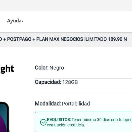
Ayuda
D + POSTPAGO + PLAN MAX NEGOCIOS ILIMITADO 189.90 N
Color:
Negro
ight
Capacidad:
128GB
128GB
Modalidad:
Portabilidad
REQUISITOS:
Tener mínimo 30 días con tu oper
Línea Nueva
Portabilidad
evaluación crediticia.