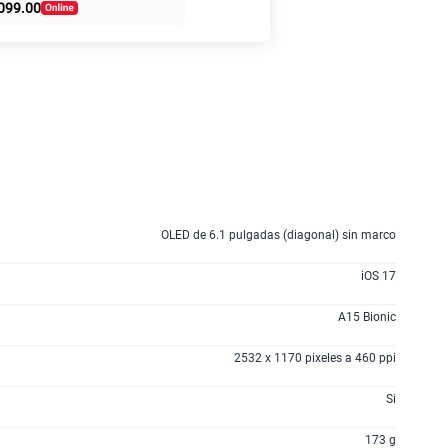
099.00
50% dto. x 6 meses
135GB
en alta velocidad
S/
47.95
S/
95.90
50% dto. x 12 meses
160GB
en alta velocidad
S/
54.95
S/
109.90
50% dto. x 12 meses
OLED de 6.1 pulgadas (diagonal) sin marco
110GB
en alta velocidad
S/
69.90
iOS 17
A15 Bionic
175GB
en alta velocidad
S/
79.95
2532 x 1170 pixeles a 460 ppi
S/
159.90
50% dto. x 12 meses
Si
185GB
en alta velocidad
173 g