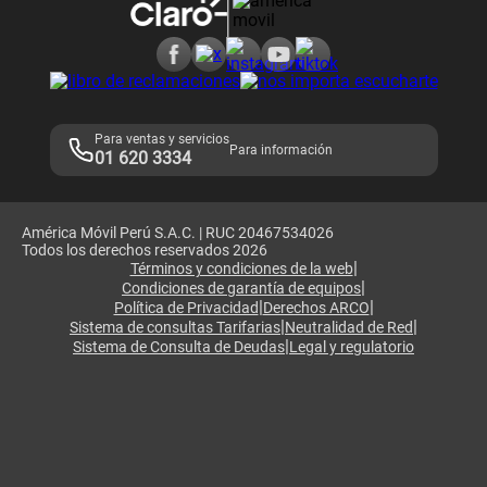
Consulta de reclamos
Consulta de IMEI
Adquirientes iPhone 6, 6S y SE
Hablando Claro
Mensaje de Seguridad
Samsung S25 Ultra
Consideraciones
Términos y Condiciones de Tienda Claro
Libro de Reclamaciones
Legales de marketplace
Para ventas y servicios
Para información
01 620 3334
América Móvil Perú S.A.C. | RUC 20467534026
Todos los derechos reservados 2026
|
Términos y condiciones de la web
|
Condiciones de garantía de equipos
|
|
Política de Privacidad
Derechos ARCO
|
|
Sistema de consultas Tarifarias
Neutralidad de Red
|
Sistema de Consulta de Deudas
Legal y regulatorio