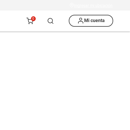
Ingresar mi ubicación
0
Mi cuenta