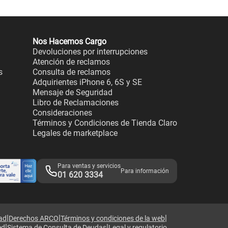
Nos Hacemos Cargo
Devoluciones por interrupciones
Atención de reclamos
s
Consulta de reclamos
Adquirientes iPhone 6, 6S y SE
Mensaje de Seguridad
Libro de Reclamaciones
Consideraciones
Términos y Condiciones de Tienda Claro
Legales de marketplace
Para ventas y servicios
Para información
01 620 3334
|
|
|
dad
Derechos ARCO
Términos y condiciones de la web
|
|
ed
Sistema de Consulta de Deudas
Legal y regulatorio