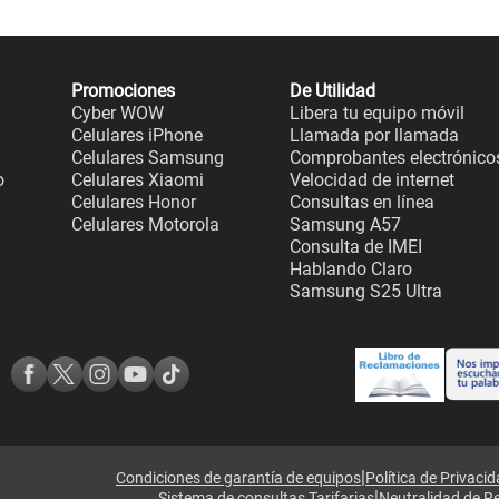
Promociones
De Utilidad
Cyber WOW
Libera tu equipo móvil
Celulares iPhone
Llamada por llamada
Celulares Samsung
Comprobantes electrónico
o
Celulares Xiaomi
Velocidad de internet
Celulares Honor
Consultas en línea
Celulares Motorola
Samsung A57
Consulta de IMEI
Hablando Claro
Samsung S25 Ultra
|
Condiciones de garantía de equipos
Política de Privaci
|
Sistema de consultas Tarifarias
Neutralidad de R