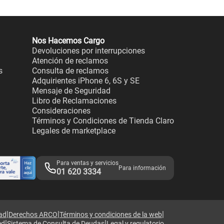
Nos Hacemos Cargo
Devoluciones por interrupciones
Atención de reclamos
s
Consulta de reclamos
Adquirientes iPhone 6, 6S y SE
Mensaje de Seguridad
Libro de Reclamaciones
Consideraciones
Términos y Condiciones de Tienda Claro
Legales de marketplace
Para ventas y servicios
Para información
01 620 3334
|
|
|
dad
Derechos ARCO
Términos y condiciones de la web
|
|
ed
Sistema de Consulta de Deudas
Legal y regulatorio