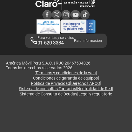
Consulta de reclamos
Consulta de IMEI
Adquirientes iPhone 6, 6S y SE
Hablando Claro
Mensaje de Seguridad
Samsung S25 Ultra
Consideraciones
Términos y Condiciones de Tienda Claro
Libro de Reclamaciones
Legales de marketplace
Para ventas y servicios
Para información
01 620 3334
América Móvil Perú S.A.C. | RUC 20467534026
Todos los derechos reservados 2026
|
Términos y condiciones de la web
|
Condiciones de garantía de equipos
|
|
Política de Privacidad
Derechos ARCO
|
|
Sistema de consultas Tarifarias
Neutralidad de Red
|
Sistema de Consulta de Deudas
Legal y regulatorio