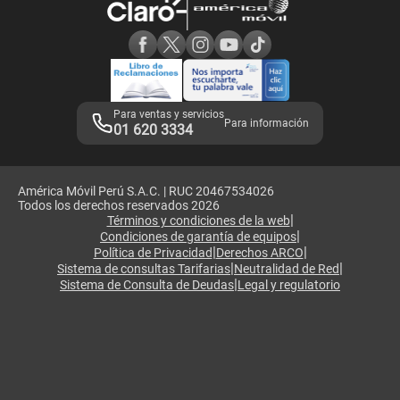
Consulta de reclamos
Consulta de IMEI
Adquirientes iPhone 6, 6S y SE
Hablando Claro
Mensaje de Seguridad
Samsung S25 Ultra
Consideraciones
Términos y Condiciones de Tienda Claro
Libro de Reclamaciones
Legales de marketplace
Para ventas y servicios
Para información
01 620 3334
América Móvil Perú S.A.C. | RUC 20467534026
Todos los derechos reservados 2026
|
Términos y condiciones de la web
|
Condiciones de garantía de equipos
|
|
Política de Privacidad
Derechos ARCO
|
|
Sistema de consultas Tarifarias
Neutralidad de Red
|
Sistema de Consulta de Deudas
Legal y regulatorio