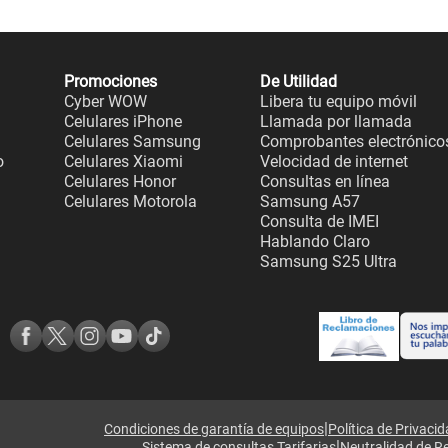
Promociones
De Utilidad
Cyber WOW
Libera tu equipo móvil
Celulares iPhone
Llamada por llamada
Celulares Samsung
Comprobantes electrónico
o
Celulares Xiaomi
Velocidad de internet
Celulares Honor
Consultas en línea
Celulares Motorola
Samsung A57
Consulta de IMEI
Hablando Claro
Samsung S25 Ultra
|
Condiciones de garantía de equipos
Política de Privaci
|
Sistema de consultas Tarifarias
Neutralidad de R