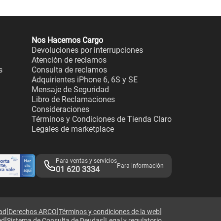
Nos Hacemos Cargo
Devoluciones por interrupciones
Atención de reclamos
s
Consulta de reclamos
Adquirientes iPhone 6, 6S y SE
Mensaje de Seguridad
Libro de Reclamaciones
Consideraciones
Términos y Condiciones de Tienda Claro
Legales de marketplace
Para ventas y servicios
Para información
01 620 3334
|
|
|
dad
Derechos ARCO
Términos y condiciones de la web
|
|
ed
Sistema de Consulta de Deudas
Legal y regulatorio