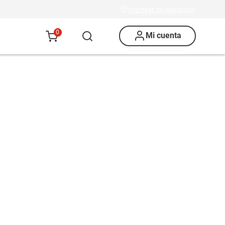
Ingresar mi ubicación
0
Mi cuenta