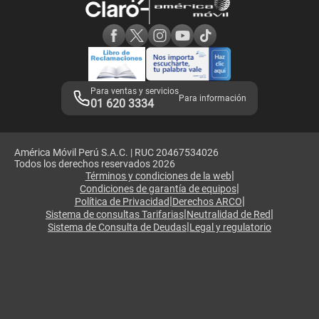
Consulta de reclamos
Consulta de IMEI
Adquirientes iPhone 6, 6S y SE
Hablando Claro
Mensaje de Seguridad
Samsung S25 Ultra
Consideraciones
Términos y Condiciones de Tienda Claro
Libro de Reclamaciones
Legales de marketplace
Para ventas y servicios
Para información
01 620 3334
América Móvil Perú S.A.C. | RUC 20467534026
Todos los derechos reservados 2026
|
Términos y condiciones de la web
|
Condiciones de garantía de equipos
|
|
Política de Privacidad
Derechos ARCO
|
|
Sistema de consultas Tarifarias
Neutralidad de Red
|
Sistema de Consulta de Deudas
Legal y regulatorio