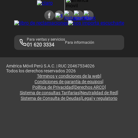
Consulta de reclamos
Consulta de IMEI
Adquirientes iPhone 6, 6S y SE
Hablando Claro
Mensaje de Seguridad
Samsung S25 Ultra
Consideraciones
Términos y Condiciones de Tienda Claro
Libro de Reclamaciones
Legales de marketplace
Para ventas y servicios
Para información
01 620 3334
América Móvil Perú S.A.C. | RUC 20467534026
Todos los derechos reservados 2026
|
Términos y condiciones de la web
|
Condiciones de garantía de equipos
|
|
Política de Privacidad
Derechos ARCO
|
|
Sistema de consultas Tarifarias
Neutralidad de Red
|
Sistema de Consulta de Deudas
Legal y regulatorio