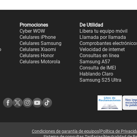
Promociones
De Utilidad
Cyber WOW
Libera tu equipo móvil
Celulares iPhone
Llamada por llamada
Celulares Samsung
Comprobantes electrónico
o
Celulares Xiaomi
Velocidad de internet
Celulares Honor
Consultas en línea
Celulares Motorola
Samsung A57
Consulta de IMEI
Hablando Claro
Samsung S25 Ultra
|
Condiciones de garantía de equipos
Política de Privaci
|
Sistema de consultas Tarifarias
Neutralidad de R