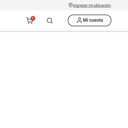
Ingresar mi ubicación
0
Mi cuenta