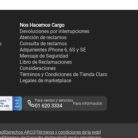
Nos Hacemos Cargo
Devoluciones por interrupciones
Atención de reclamos
s
Consulta de reclamos
Adquirientes iPhone 6, 6S y SE
Mensaje de Seguridad
Libro de Reclamaciones
Consideraciones
Términos y Condiciones de Tienda Claro
Legales de marketplace
Para ventas y servicios
Para información
01 620 3334
|
|
|
dad
Derechos ARCO
Términos y condiciones de la web
|
|
ed
Sistema de Consulta de Deudas
Legal y regulatorio